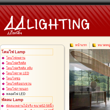
หน้าแรก
หมวดหมู
โคมไฟ Lamp
โคมไฟเพดาน
โคมไฟคริสตัล
โคมไฟคริสตัล สลิง
โคมไฟถาด LED
โคมไฟช่อ
โคมไฟห้อย/แขวน
โคมไฟภายนอก
หลอดไฟ LED
พัดลม Lamp
พัดลมเพดานไม้จริง ขนาด52-56นิ้ว