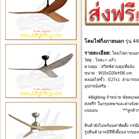
โคมไฟกิ่งภายนอก
รุ่น 4
รายละเอียด:
โคมไฟภายนอก 
วัสดุ : โลหะ+ แก้ว
ควบคุม : สวิทซ์ควบคุมที่ผนัง
ขนาด : W15xD20xH36 cm.
หลอดไฟขั้ว : E27x1 สามารถเป
อุปกรณ์เสริม :
44lighting จำหน่าย พัดลมเพด
ส่งฟรี!! ในกรุงเทพฯและต่างจังหว
แน่นอน ***ลูกค้ากรุงเทพ
สินค้ายังไม่พร้อมค่าติดตั้ง กรณ
รูปสินค้าอาจมีสีที่เพี้ยนจากของ