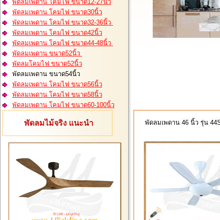
พัดลมเพดาน โคมไฟ ขนาด12-27นิ้ว
พัดลมเพดาน โคมไฟ ขนาด30นิ้ว
พัดลมเพดาน โคมไฟ ขนาด32-36นิ้ว
พัดลมเพดาน โคมไฟ ขนาด42นิ้ว
พัดลมเพดาน โคมไฟ ขนาด44-48นิ้ว
พัดลมเพดาน ขนาด52นิ้ว
พัดลมโคมไฟ ขนาด52นิ้ว
พัดลมเพดาน ขนาด54นิ้ว
พัดลมเพดาน โคมไฟ ขนาด56นิ้ว
พัดลมเพดาน โคมไฟ ขนาด58นิ้ว
พัดลมเพดาน โคมไฟ ขนาด60-100นิ้ว
พัดลมไม้จริง แนะนำ
พัดลมเพดาน 46 นิ้ว รุ่น 