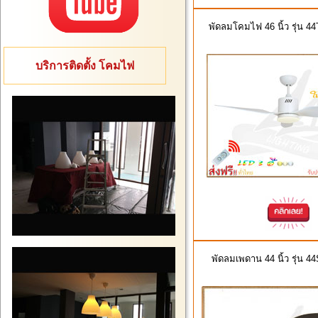
พัดลมโคมไฟ 46 นิ้ว รุ่น 
บริการติดตั้ง โคมไฟ
พัดลมเพดาน 44 นิ้ว รุ่น 