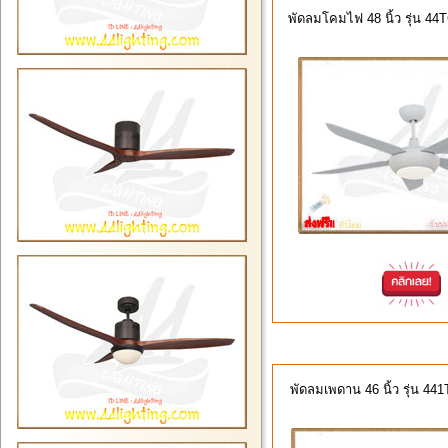
พัดลมโคมไฟ 48 นิ้ว รุ่น
พัดลมเพดาน 46 นิ้ว รุ่น 